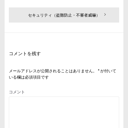
投
Next
セキュリティ（盗難防止・不審者威嚇）
post:
稿
ナ
ビ
ゲ
コメントを残す
ー
シ
メールアドレスが公開されることはありません。
*
が付いて
ョ
いる欄は必須項目です
ン
コメント